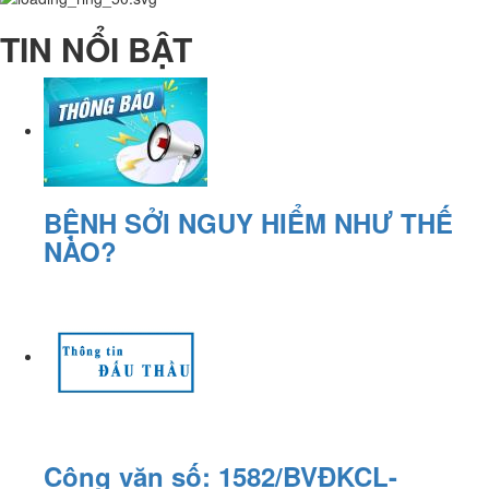
TIN NỔI BẬT
BỆNH SỞI NGUY HIỂM NHƯ THẾ
NÀO?
Công văn số: 1582/BVĐKCL-