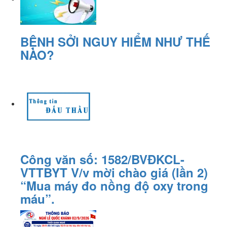
BỆNH SỞI NGUY HIỂM NHƯ THẾ
NÀO?
Công văn số: 1582/BVĐKCL-
VTTBYT V/v mời chào giá (lần 2)
“Mua máy đo nồng độ oxy trong
máu”.