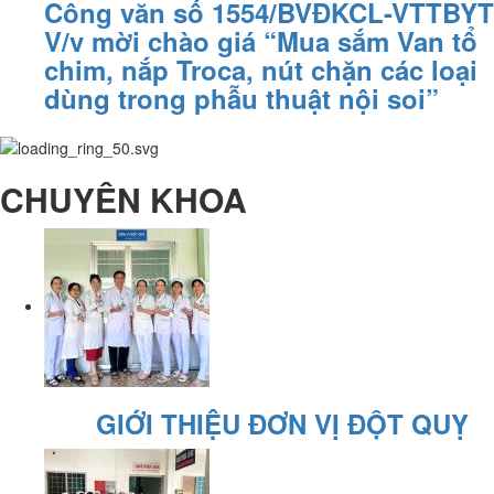
Công văn số 1554/BVĐKCL-VTTBYT
V/v mời chào giá “Mua sắm Van tổ
chim, nắp Troca, nút chặn các loại
dùng trong phẫu thuật nội soi”
CHUYÊN KHOA
GIỚI THIỆU ĐƠN VỊ ĐỘT QUỴ