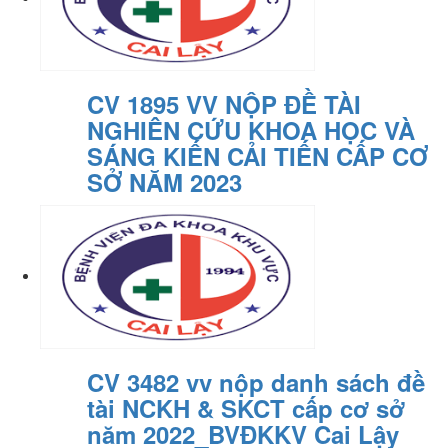
CV 1895 VV NỘP ĐỀ TÀI
NGHIÊN CỨU KHOA HỌC VÀ
SÁNG KIẾN CẢI TIẾN CẤP CƠ
SỞ NĂM 2023
CV 3482 vv nộp danh sách đề
tài NCKH & SKCT cấp cơ sở
năm 2022_BVĐKKV Cai Lậy