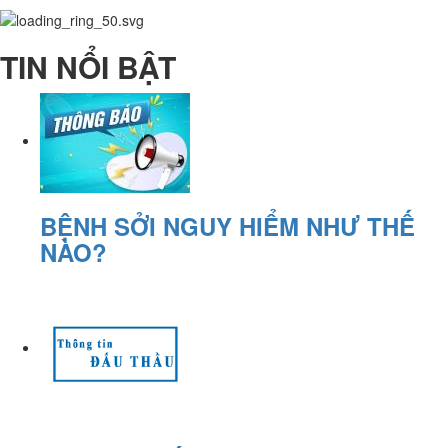
TIN NỔI BẬT
BỆNH SỞI NGUY HIỂM NHƯ THẾ
NÀO?