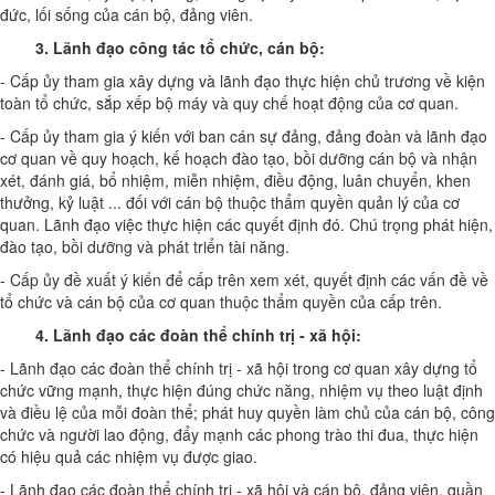
đức, lối sống của cán bộ, đảng viên.
3.
Lãnh đạo công tác tổ chức, cán bộ:
- Cấp ủy tham gia xây dựng và lãnh đạo thực hiện chủ trương về kiện
toàn tổ chức, sắp xếp bộ máy và quy chế hoạt động của cơ quan.
- Cấp ủy tham gia ý kiến với ban cán sự đảng, đảng đoàn và lãnh đạo
cơ quan về quy hoạch, kế hoạch đào tạo, bồi dưỡng cán bộ và nhận
xét, đánh giá, bổ nhiệm, miễn nhiệm, điều động, luân chuyển, khen
thưởng, kỷ luật ... đối với cán bộ thuộc thẩm quyền quản lý của cơ
quan. Lãnh đạo việc thực hiện các quyết định đó. Chú trọng phát hiện,
đào tạo, bồi dưỡng và phát triển tài năng.
- Cấp ủy đề xuất ý kiến để cấp trên xem xét, quyết định các vấn đề về
tổ chức và cán bộ của cơ quan thuộc thẩm quyền của cấp trên.
4.
Lãnh đạo các đoàn thể chính trị - xã hội
:
- Lãnh đạo các đoàn thể chính trị - xã hội trong cơ quan xây dựng tổ
chức vững mạnh, thực hiện đúng chức năng, nhiệm vụ theo luật định
và điều lệ của mỗi đoàn thể; phát huy quyền làm chủ của cán bộ, công
chức và người lao động, đẩy mạnh các phong trào thi đua, thực hiện
có hiệu quả các nhiệm vụ được giao.
- Lãnh đạo các đoàn thể chính trị - xã hội và cán bộ, đảng viên, quần