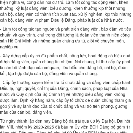
hiện nghĩa vụ công dân nơi cư trú. Làm tốt công tác động viên, khen
thưởng, kỷ luật đảng viên; biểu dương, khen thưởng kịp thời những
cán bộ, đảng viên có thành tích xuất sắc, xử lý nghiêm, kịp thời những
cán bộ, đảng viên vi phạm Điều lệ Đảng, pháp luật của Nhà nước.
- Làm tốt công tác tạo nguồn và phát triển đảng viên, bảo đảm về tiêu
chuẩn và quy trình, chú trọng đối tượng là đoàn viên thanh niên cộng
sản Hồ Chí Minh và những quần chúng ưu tú, giỏi về chuyên môn,
nghiệp vụ.
- Xây dựng cấp ủy có đủ phẩm chất, năng lực, hoạt động có hiệu quả,
được đảng viên, quần chúng tín nhiệm. Nói chung, bí thư cấp ủy phải
là cán bộ lãnh đạo của cơ quan, tiêu biểu cho đảng bộ, chi bộ, đoàn
kết, tập hợp được cán bộ, đảng viên và quần chúng.
- Cấp ủy thường xuyên kiểm tra tổ chức đảng và đảng viên chấp hành
Điều lệ, nghị quyết, chỉ thị của Đảng, chính sách, pháp luật của Nhà
nước và Quy định của Bộ Chính trị về những điều đảng viên không
được làm. Định kỳ hằng năm, cấp ủy tổ chức để quần chúng tham gia
góp ý về sự lãnh đạo của tổ chức đảng và vai trò tiền phong, gương
mẫu của cán bộ, đảng viên.
Từ ngày thành lập đến nay Đảng bộ đã trãi qua 08 kỳ Đại hội, Đại hội
lần VIII, nhiệm kỳ 2020-2025 đã bầu ra Ủy viên BCH Đảng bộ gồm 11
đồng chí. Đến nay, Đảng bộ còn lại 09 Ủy viên BCH (đang thực hiện