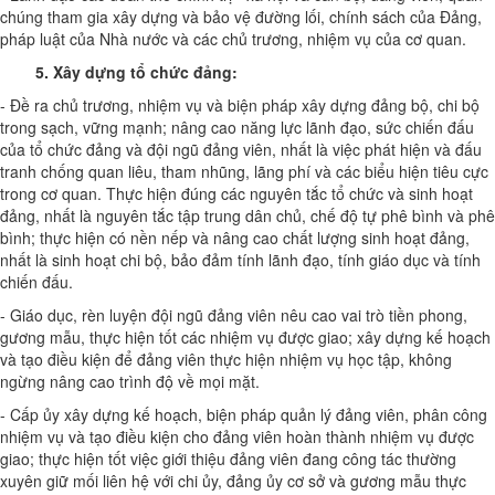
chúng tham gia xây dựng và bảo vệ đường lối, chính sách của Đảng,
pháp luật của Nhà nước và các chủ trương, nhiệm vụ của cơ quan.
5.
Xây dựng tổ chức đảng
:
- Đề ra chủ trương, nhiệm vụ và biện pháp xây dựng đảng bộ, chi bộ
trong sạch, vững mạnh; nâng cao năng lực lãnh đạo, sức chiến đấu
của tổ chức đảng và đội ngũ đảng viên, nhất là việc phát hiện và đấu
tranh chống quan liêu, tham nhũng, lãng phí và các biểu hiện tiêu cực
trong cơ quan. Thực hiện đúng các nguyên tắc tổ chức và sinh hoạt
đảng, nhất là nguyên tắc tập trung dân chủ, chế độ tự phê bình và phê
bình; thực hiện có nền nếp và nâng cao chất lượng sinh hoạt đảng,
nhất là sinh hoạt chi bộ, bảo đảm tính lãnh đạo, tính giáo dục và tính
chiến đấu.
- Giáo dục, rèn luyện đội ngũ đảng viên nêu cao vai trò tiền phong,
gương mẫu, thực hiện tốt các nhiệm vụ được giao; xây dựng kế hoạch
và tạo điều kiện để đảng viên thực hiện nhiệm vụ học tập, không
ngừng nâng cao trình độ về mọi mặt.
- Cấp ủy xây dựng kế hoạch, biện pháp quản lý đảng viên, phân công
nhiệm vụ và tạo điều kiện cho đảng viên hoàn thành nhiệm vụ được
giao; thực hiện tốt việc giới thiệu đảng viên đang công tác thường
xuyên giữ mối liên hệ với chi ủy, đảng ủy cơ sở và gương mẫu thực