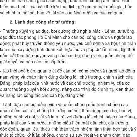
cao tinh thần cảnh giác cách mạng, đấu tranh chống âm mưu ''diễn
biến hòa bình'' của các thế lực thù địch, giữ gìn bí mật quốc gia, bảo
vệ chính trị nội bộ, bảo vệ tài sản của Nhà nước và của cơ quan.
2.
Lãnh đạo công tác tư tưởng
:
- Thường xuyên giáo dục, bồi dưỡng chủ nghĩa Mác - Lênin, tư tưởng,
đạo đức tác phong Hồ Chí Minh cho cán bộ, công chức và người lao
động; phát huy truyền thống yêu nước, yêu chủ nghĩa xã hội, tinh thần
làm chủ, xây dựng tình đoàn kết, hợp tác và giúp đỡ lẫn nhau; kịp thời
nắm bắt tâm tư, nguyện vọng của cán bộ, đảng viên, quần chúng để
giải quyết và báo cáo lên cấp trên.
- Kịp thời phổ biến, quán triệt để cán bộ, công chức và người lao động
nắm vững và chấp hành đúng đường lối, chủ trương, chính sách của
Đảng, pháp luật của Nhà nước và các chủ trương, nhiệm vụ của cơ
quan; thường xuyên bồi dưỡng, nâng cao trình độ chính trị, kiến thức
và năng lực công tác cho cán bộ, đảng viên.
- Lãnh đạo cán bộ, đảng viên và quần chúng đấu tranh chống các
quan điểm sai trái, chống tư tưởng cơ hội, thực dụng, cục bộ, bản vị,
những hành vi nói, viết và làm trái với đường lối, chính sách của Đảng,
pháp luật của Nhà nước; những biểu hiện mất dân chủ, gia trưởng,
độc đoán, quan liêu, thiếu tinh thần trách nhiệm, tinh thần hợp tác và ý
thức tổ chức, kỷ luật; phòng, chống sự suy thoái về phẩm chất, đạo