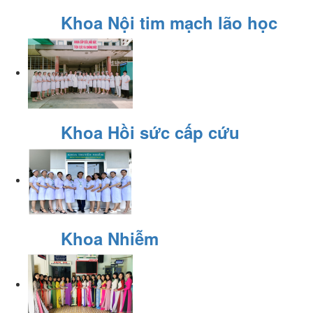
Khoa Nội tim mạch lão học
Khoa Hồi sức cấp cứu
Khoa Nhiễm