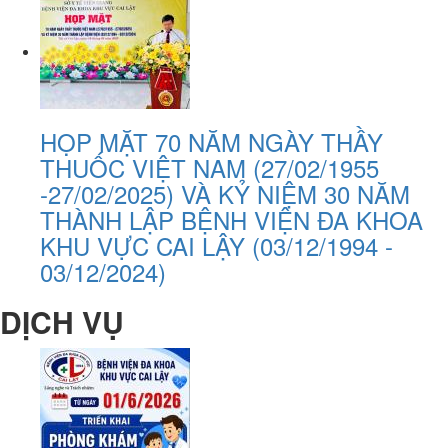
HỌP MẶT 70 NĂM NGÀY THẦY
THUỐC VIỆT NAM (27/02/1955
-27/02/2025) VÀ KỶ NIỆM 30 NĂM
THÀNH LẬP BỆNH VIỆN ĐA KHOA
KHU VỰC CAI LẬY (03/12/1994 -
03/12/2024)
DỊCH VỤ