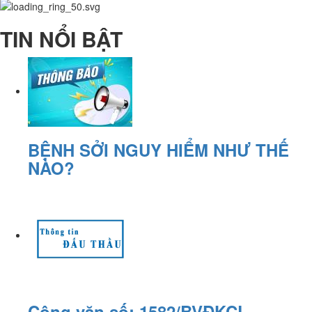
TIN NỔI BẬT
BỆNH SỞI NGUY HIỂM NHƯ THẾ
NÀO?
Công văn số: 1582/BVĐKCL-