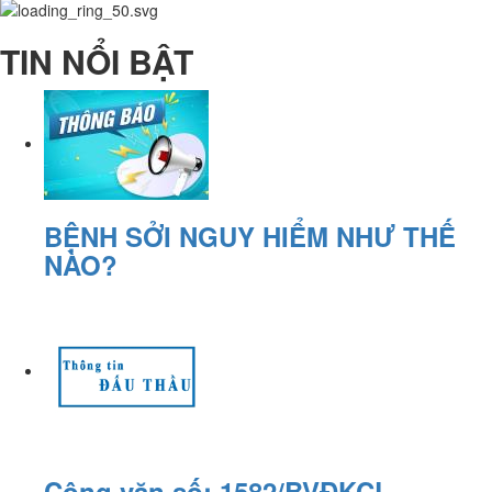
TIN NỔI BẬT
BỆNH SỞI NGUY HIỂM NHƯ THẾ
NÀO?
Công văn số: 1582/BVĐKCL-