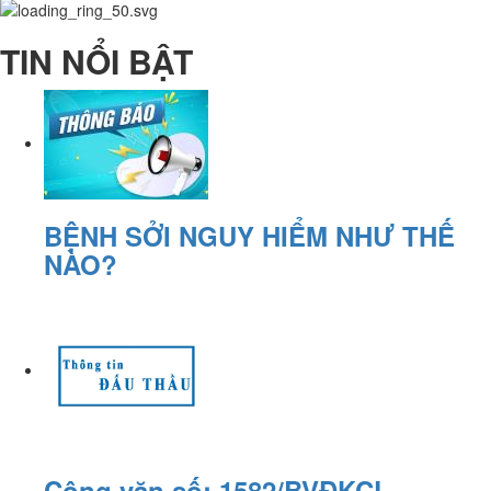
TIN NỔI BẬT
BỆNH SỞI NGUY HIỂM NHƯ THẾ
NÀO?
Công văn số: 1582/BVĐKCL-